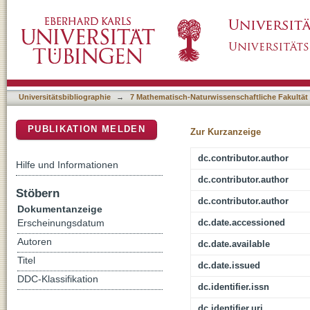
DamageProfiler: fast damage pattern calcula
DSpace Repositorium (Manakin basiert)
Universitätsbibliographie
→
7 Mathematisch-Naturwissenschaftliche Fakultät
PUBLIKATION MELDEN
Zur Kurzanzeige
dc.contributor.author
Hilfe und Informationen
dc.contributor.author
Stöbern
dc.contributor.author
Dokumentanzeige
dc.date.accessioned
Erscheinungsdatum
Autoren
dc.date.available
Titel
dc.date.issued
DDC-Klassifikation
dc.identifier.issn
dc.identifier.uri