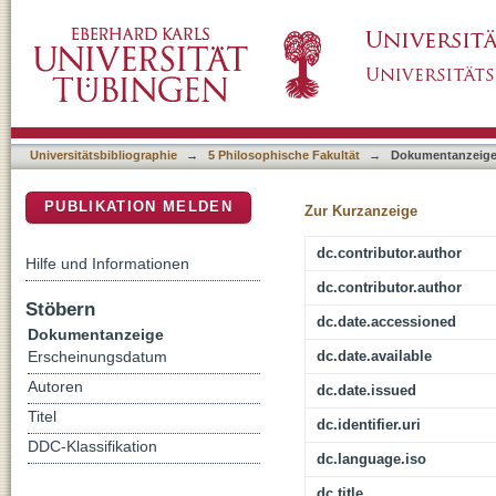
"I consider Iceland / [...] a very nice land" 
DSpace Repositorium (Manakin basiert)
and Louis MacNeice's Letters from Iceland
Universitätsbibliographie
→
5 Philosophische Fakultät
→
Dokumentanzeig
PUBLIKATION MELDEN
Zur Kurzanzeige
dc.contributor.author
Hilfe und Informationen
dc.contributor.author
Stöbern
dc.date.accessioned
Dokumentanzeige
dc.date.available
Erscheinungsdatum
Autoren
dc.date.issued
Titel
dc.identifier.uri
DDC-Klassifikation
dc.language.iso
dc.title