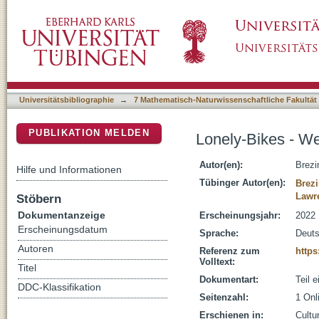
Lonely-Bikes - Wenn Fahrräder alleine sterb
DSpace Repositorium (Manakin basiert)
Universitätsbibliographie
→
7 Mathematisch-Naturwissenschaftliche Fakultät
PUBLIKATION MELDEN
Lonely-Bikes - We
Autor(en):
Brezi
Hilfe und Informationen
Tübinger Autor(en):
Brezi
Lawre
Stöbern
Dokumentanzeige
Erscheinungsjahr:
2022
Erscheinungsdatum
Sprache:
Deut
Autoren
Referenz zum
https
Volltext:
Titel
Dokumentart:
Teil 
DDC-Klassifikation
Seitenzahl:
1 Onl
Erschienen in:
Cultu