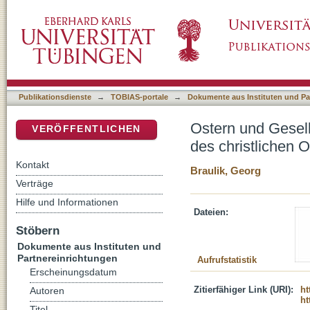
Ostern und Gesellschaft. Das alttestamentlic
DSpace Repositorium (Manakin basiert)
Publikationsdienste
→
TOBIAS-portale
→
Dokumente aus Instituten und Pa
Ostern und Gesell
VERÖFFENTLICHEN
des christlichen O
Kontakt
Braulik, Georg
Verträge
Hilfe und Informationen
Dateien:
Stöbern
Dokumente aus Instituten und
Partnereinrichtungen
Aufrufstatistik
Erscheinungsdatum
Zitierfähiger Link (URI):
ht
Autoren
ht
Titel