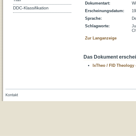
Dokumentart:
Wi
DDC-Klassifikation
Erscheinungsdatum:
19
Sprache:
De
Schlagworte:
J
Ch
Zur Langanzeige
Das Dokument erschein
IxTheo / FID Theology 
Kontakt