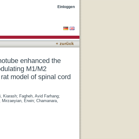
tor activity and
Einloggen
e stress in rat model of
« zurück
anotube enhanced the
modulating M1/M2
rat model of spinal cord
, Kiarash
;
Fagheh, Avid Farhang
;
;
Mirzaeyian, Erwin
;
Chamanara,