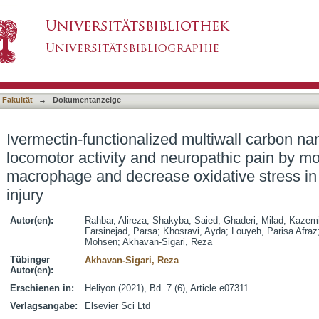
 multiwall carbon nanotube enhanced the locomo
asiert)
lating M1/M2 macrophage and decrease oxidativ
 Fakultät
→
Dokumentanzeige
Ivermectin-functionalized multiwall carbon n
locomotor activity and neuropathic pain by 
macrophage and decrease oxidative stress in 
injury
Autor(en):
Rahbar, Alireza
;
Shakyba, Saied
;
Ghaderi, Milad
;
Kazemi
Farsinejad, Parsa
;
Khosravi, Ayda
;
Louyeh, Parisa Afraz
Mohsen
;
Akhavan-Sigari, Reza
Tübinger
Akhavan-Sigari, Reza
Autor(en):
Erschienen in:
Heliyon (2021), Bd. 7 (6), Article e07311
Verlagsangabe:
Elsevier Sci Ltd