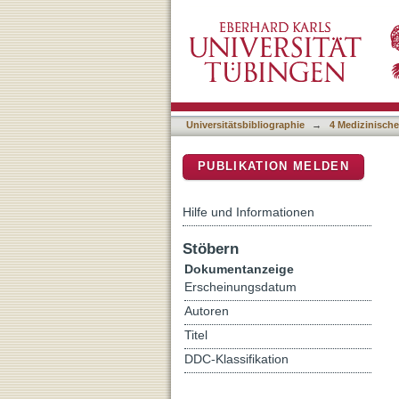
Ivermectin-functionalized
DSpace Repositorium (Manakin b
neuropathic pain by modu
spinal cord injury
Universitätsbibliographie
→
4 Medizinische
PUBLIKATION MELDEN
Hilfe und Informationen
Stöbern
Dokumentanzeige
Erscheinungsdatum
Autoren
Titel
DDC-Klassifikation