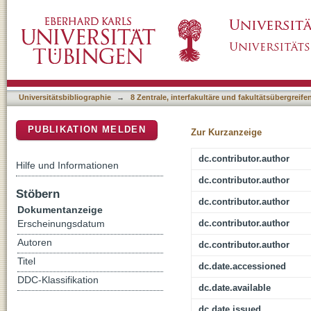
Focal fMRI signal enhancement with implanta
DSpace Repositorium (Manakin basiert)
Universitätsbibliographie
→
8 Zentrale, interfakultäre und fakultätsübergreif
PUBLIKATION MELDEN
Zur Kurzanzeige
dc.contributor.author
Hilfe und Informationen
dc.contributor.author
Stöbern
dc.contributor.author
Dokumentanzeige
dc.contributor.author
Erscheinungsdatum
Autoren
dc.contributor.author
Titel
dc.date.accessioned
DDC-Klassifikation
dc.date.available
dc.date.issued