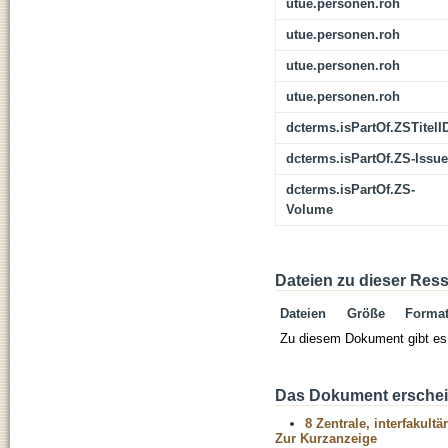
utue.personen.roh
utue.personen.roh
utue.personen.roh
utue.personen.roh
dcterms.isPartOf.ZSTitelI
dcterms.isPartOf.ZS-Issue
dcterms.isPartOf.ZS-
Volume
Dateien zu dieser Res
Dateien
Größe
Forma
Zu diesem Dokument gibt es 
Das Dokument erschein
8 Zentrale, interfakult
Zur Kurzanzeige