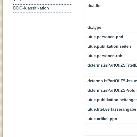
dc.title
DDC-Klassifikation
dc.type
utue.personen.pnd
utue.publikation.seiten
utue.personen.roh
dcterms.isPartOf.ZSTitelI
dcterms.isPartOf.ZS-Issue
dcterms.isPartOf.ZS-Vol
utue.publikation.seitenge
utue.titel.verfasserangabe
utue.artikel.ppn