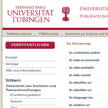
1Kor 5,7 als Schlüssel der Paschatheologie 
DSpace Repositorium (Manakin basiert)
Christi und das Pascha der Christen - eine A
Publikationsdienste
→
TOBIAS-portale
→
Dokumente aus Instituten und Pa
Zur Kurzanzeige
VERÖFFENTLICHEN
dc.contributor.author
Kontakt
dc.date.accessioned
Verträge
dc.date.available
Hilfe und Informationen
dc.date.issued
Stöbern
dc.identifier.uri
Dokumente aus Instituten und
Partnereinrichtungen
dc.identifier.uri
Erscheinungsdatum
dc.language.iso
Autoren
dc.relation.uri
Titel