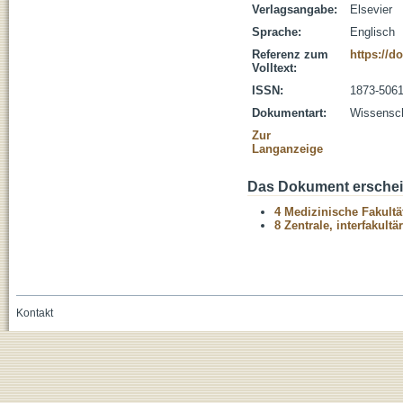
Verlagsangabe:
Elsevier
Sprache:
Englisch
Referenz zum
https://d
Volltext:
ISSN:
1873-506
Dokumentart:
Wissenscha
Zur
Langanzeige
Das Dokument erschein
4 Medizinische Fakultä
8 Zentrale, interfakult
Kontakt