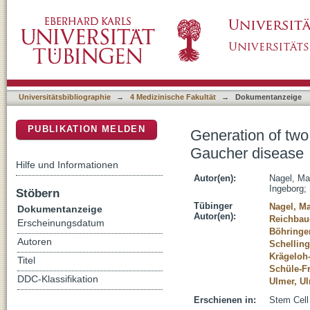
Generation of two iPSC lines derived from t
DSpace Repositorium (Manakin basiert)
Universitätsbibliographie
→
4 Medizinische Fakultät
→
Dokumentanzeige
PUBLIKATION MELDEN
Generation of two
Gaucher disease
Hilfe und Informationen
Autor(en):
Nagel, Ma
Ingeborg
;
Stöbern
Tübinger
Nagel, M
Dokumentanzeige
Autor(en):
Reichbaue
Erscheinungsdatum
Böhringer
Autoren
Schellin
Krägeloh
Titel
Schüle-F
DDC-Klassifikation
Ulmer, Ul
Erschienen in:
Stem Cell