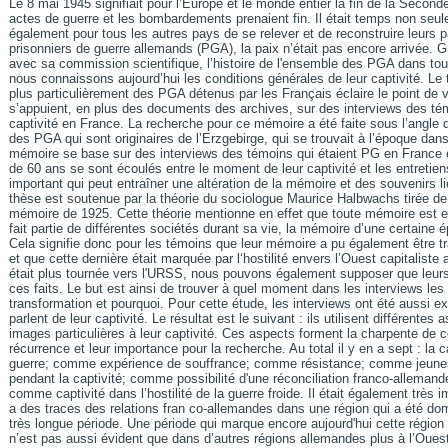
Le 8 mai 1945 signifiait pour l’Europe et le monde entier la fin de la Secon
actes de guerre et les bombardements prenaient fin. Il était temps non seu
également pour tous les autres pays de se relever et de reconstruire leurs 
prisonniers de guerre allemands (PGA), la paix n’était pas encore arrivée. 
avec sa commission scientifique, l’histoire de l'ensemble des PGA dans to
nous connaissons aujourd’hui les conditions générales de leur captivité. Le t
plus particulièrement des PGA détenus par les Français éclaire le point de
s’appuient, en plus des documents des archives, sur des interviews des té
captivité en France. La recherche pour ce mémoire a été faite sous l’angle de
des PGA qui sont originaires de l’Erzgebirge, qui se trouvait à l’époque da
mémoire se base sur des interviews des témoins qui étaient PG en France 
de 60 ans se sont écoulés entre le moment de leur captivité et les entretien
important qui peut entraîner une altération de la mémoire et des souvenirs 
thèse est soutenue par la théorie du sociologue Maurice Halbwachs tirée d
mémoire de 1925. Cette théorie mentionne en effet que toute mémoire est 
fait partie de différentes sociétés durant sa vie, la mémoire d’une certaine
Cela signifie donc pour les témoins que leur mémoire a pu également être
et que cette dernière était marquée par l‘hostilité envers l’Ouest capitaliste 
était plus tournée vers l'URSS, nous pouvons également supposer que leurs 
ces faits. Le but est ainsi de trouver à quel moment dans les interviews les
transformation et pourquoi. Pour cette étude, les interviews ont été aussi ex
parlent de leur captivité. Le résultat est le suivant : ils utilisent différente
images particulières à leur captivité. Ces aspects forment la charpente de ce
récurrence et leur importance pour la recherche. Au total il y en a sept : l
guerre; comme expérience de souffrance; comme résistance; comme jeunes
pendant la captivité; comme possibilité d'une réconciliation franco-alleman
comme captivité dans l’hostilité de la guerre froide. Il était également très i
a des traces des relations fran co-allemandes dans une région qui a été do
très longue période. Une période qui marque encore aujourd'hui cette région 
n’est pas aussi évident que dans d’autres régions allemandes plus à l’Ouest