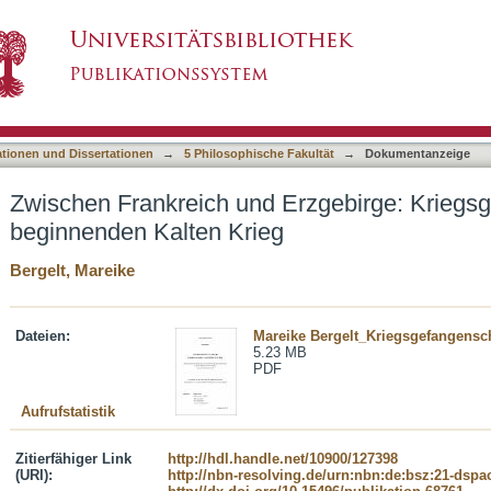
Erzgebirge: Kriegsgefangenschaft im beginnen
asiert)
ationen und Dissertationen
→
5 Philosophische Fakultät
→
Dokumentanzeige
Zwischen Frankreich und Erzgebirge: Kriegs
beginnenden Kalten Krieg
Bergelt, Mareike
Dateien:
Mareike Bergelt_Kriegsgefangenscha
5.23 MB
PDF
Aufrufstatistik
Zitierfähiger Link
http://hdl.handle.net/10900/127398
(URI):
http://nbn-resolving.de/urn:nbn:de:bsz:21-dspa