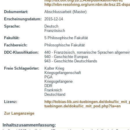
http://dx.doi.org/10.15496/publikation-68761
http://nbn-resolving.org/urn:nbn:de:bsz:21-dsp
Dokumentart:
Abschlussarbeit (Master)
Erscheinungsdatum:
2015-12-14
Sprache:
Deutsch
Französisch
Fakultät:
5 Philosophische Fakultät
Fachbereich:
Philosophische Fakultät
DDC-Klassifikation:
440 - Französisch, romanische Sprachen allgemei
940 - Geschichte Europas
943 - Geschichte Deutschlands
Freie Schlagwörter:
Kalter Krieg
Kriegsgefangenschaft
PGA
Kriegsgefangene
DDR
Frankreich
Deutschland
Lizenz:
http://tobias-lib.uni-tuebingen.de/doku/lic_mi
tuebingen.de/doku/lic_mit_pod.php?la=en
Zur Langanzeige
Inhaltszusammenfassung: