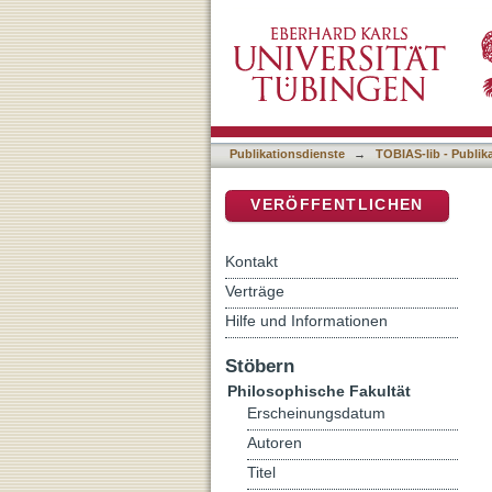
Zwischen Frankreich und 
DSpace Repositorium (Manakin b
Publikationsdienste
→
TOBIAS-lib - Publik
VERÖFFENTLICHEN
Kontakt
Verträge
Hilfe und Informationen
Stöbern
Philosophische Fakultät
Erscheinungsdatum
Autoren
Titel