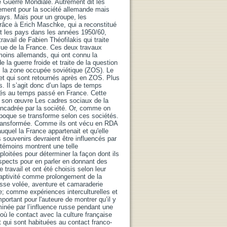
de Guerre Mondiale. Autrement dit les
lement pour la société allemande mais
pays. Mais pour un groupe, les
Grâce à Erich Maschke, qui a reconstitué
ut les pays dans les années 1950/60,
ravail de Fabien Théofilakis qui traite
 vue de la France. Ces deux travaux
moins allemands, qui ont connu la
 la guerre froide et traite de la question
ns la zone occupée soviétique (ZOS). Le
et qui sont retournés après en ZOS. Plus
s. Il s’agit donc d’un laps de temps
liés au temps passé en France. Cette
e son œuvre Les cadres sociaux de la
encadrée par la société. Or, comme on
 époque se transforme selon ces sociétés.
 transformée. Comme ils ont vécu en RDA
auquel la France appartenait et qu'elle
souvenirs devraient être influencés par
 témoins montrent une telle
ploitées pour déterminer la façon dont ils
s aspects pour en parler en donnant des
 travail et ont été choisis selon leur
a captivité comme prolongement de la
se volée, aventure et camaraderie
de; comme expériences interculturelles et
mportant pour l'auteure de montrer qu’il y
minée par l’influence russe pendant une
où le contact avec la culture française
 qui sont habituées au contact franco-