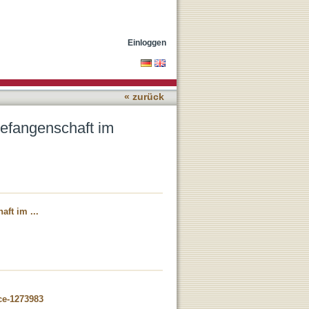
den Kalten Krieg
Einloggen
« zurück
gefangenschaft im
ft im ...
ce-1273983