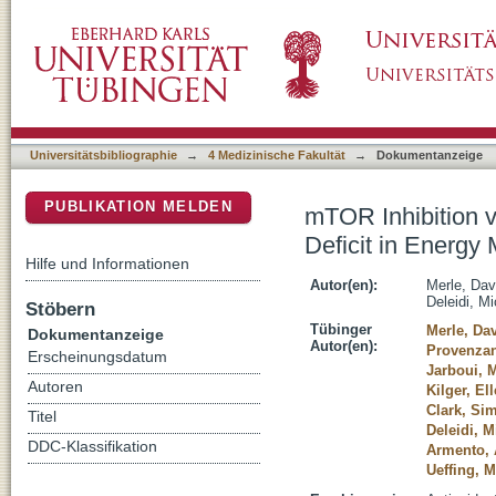
mTOR Inhibition via Rapamycin Treatment Par
DSpace Repositorium (Manakin basiert)
Caused by FH Loss in RPE Cells
Universitätsbibliographie
→
4 Medizinische Fakultät
→
Dokumentanzeige
PUBLIKATION MELDEN
mTOR Inhibition v
Deficit in Energ
Hilfe und Informationen
Autor(en):
Merle, Dav
Deleidi, M
Stöbern
Tübinger
Merle, Dav
Dokumentanzeige
Autor(en):
Provenzan
Erscheinungsdatum
Jarboui, 
Autoren
Kilger, El
Clark, Si
Titel
Deleidi, M
DDC-Klassifikation
Armento, 
Ueffing, M