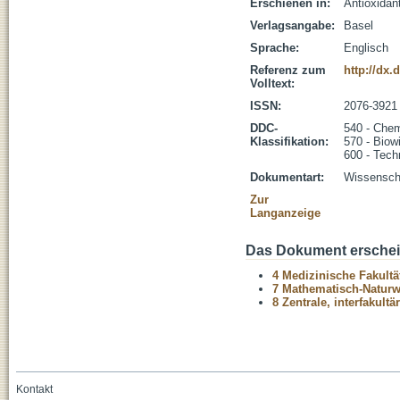
Erschienen in:
Antioxidant
Verlagsangabe:
Basel
Sprache:
Englisch
Referenz zum
http://dx.
Volltext:
ISSN:
2076-3921
DDC-
540 - Che
Klassifikation:
570 - Biow
600 - Tech
Dokumentart:
Wissenscha
Zur
Langanzeige
Das Dokument erschein
4 Medizinische Fakultä
7 Mathematisch-Naturwi
8 Zentrale, interfakult
Kontakt