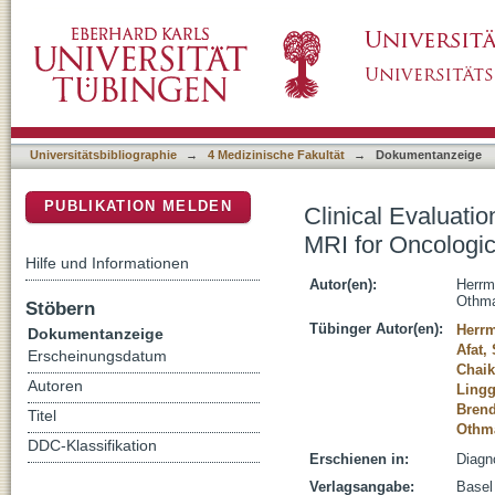
Clinical Evaluation of an Abbreviated Cont
DSpace Repositorium (Manakin basiert)
Up Imaging
Universitätsbibliographie
→
4 Medizinische Fakultät
→
Dokumentanzeige
PUBLIKATION MELDEN
Clinical Evaluat
MRI for Oncologi
Hilfe und Informationen
Autor(en):
Herrm
Othma
Stöbern
Tübinger Autor(en):
Herrm
Dokumentanzeige
Afat, 
Erscheinungsdatum
Chaik
Autoren
Lingg
Brend
Titel
Othm
DDC-Klassifikation
Erschienen in:
Diagno
Verlagsangabe:
Basel