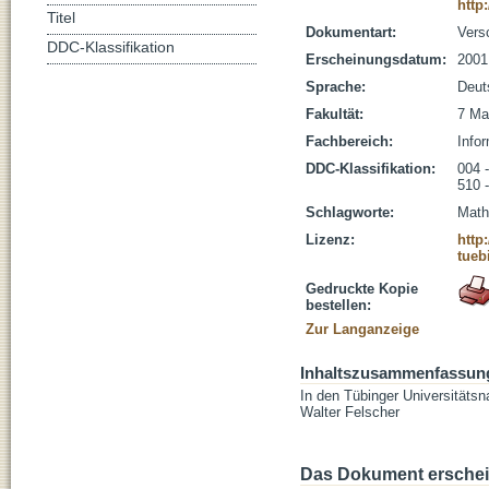
http
Titel
Dokumentart:
Vers
DDC-Klassifikation
Erscheinungsdatum:
2001
Sprache:
Deut
Fakultät:
7 Ma
Fachbereich:
Infor
DDC-Klassifikation:
004 -
510 
Schlagworte:
Math
Lizenz:
http
tueb
Gedruckte Kopie
bestellen:
Zur Langanzeige
Inhaltszusammenfassun
In den Tübinger Universitätsna
Walter Felscher
Das Dokument erschein