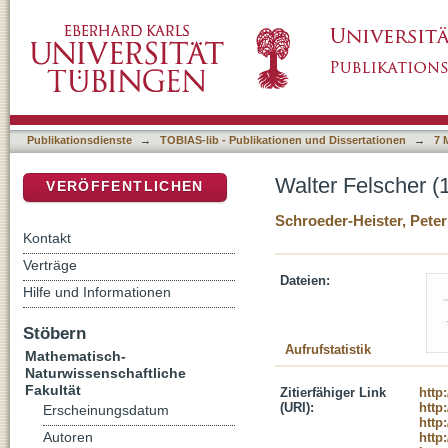
Walter Felscher (1931-2000). Nachruf
DSpace Repositorium (Manakin basiert)
Publikationsdienste
→
TOBIAS-lib - Publikationen und Dissertationen
→
7 
Walter Felscher (
VERÖFFENTLICHEN
Schroeder-Heister, Peter
Kontakt
Verträge
Dateien:
Hilfe und Informationen
Stöbern
Aufrufstatistik
Mathematisch-
Naturwissenschaftliche
Fakultät
Zitierfähiger Link
http
(URI):
http
Erscheinungsdatum
http
Autoren
http