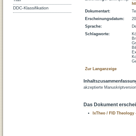
ht
DDC-Klassifikation
Dokumentart:
Te
Erscheinungsdatum:
20
Sprache:
De
Schlagworte:
Kö
Br
Gr
Bi
E
Ko
Ge
Zur Langanzeige
Inhaltszusammenfassun
akzeptierte Manuskriptversio
Das Dokument erschein
IxTheo / FID Theology 