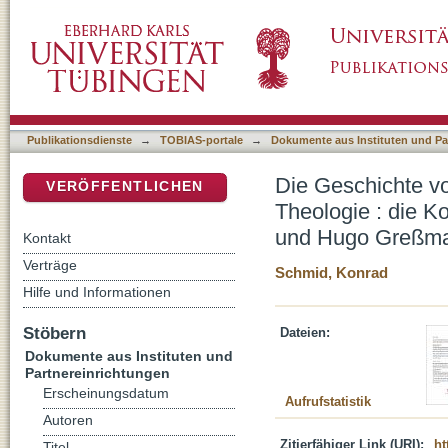
Die Geschichte vom Sündenfall zwischen histo
DSpace Repositorium (Manakin basiert)
zwischen Ludwig Köhler, Emil Brunner und
Publikationsdienste
→
TOBIAS-portale
→
Dokumente aus Instituten und Pa
Die Geschichte vo
VERÖFFENTLICHEN
Theologie : die K
und Hugo Greßma
Kontakt
Verträge
Schmid, Konrad
Hilfe und Informationen
Stöbern
Dateien:
Dokumente aus Instituten und
Partnereinrichtungen
Erscheinungsdatum
Aufrufstatistik
Autoren
Zitierfähiger Link (URI):
ht
Titel