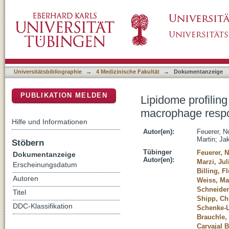
Lipidome profiling with Raman microspectros
DSpace Repositorium (Manakin basiert)
topographies of implant materials
Universitätsbibliographie
→
4 Medizinische Fakultät
→
Dokumentanzeige
PUBLIKATION MELDEN
Lipidome profilin
macrophage respon
Hilfe und Informationen
Autor(en):
Feuerer, N
Martin
;
Jak
Stöbern
Tübinger
Feuerer, 
Dokumentanzeige
Autor(en):
Marzi, Jul
Erscheinungsdatum
Billing, F
Autoren
Weiss, Ma
Schneider
Titel
Shipp, Ch
DDC-Klassifikation
Schenke-L
Brauchle,
Carvajal B