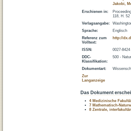
Jakobi, M
Erschienen in:
Proceeding
118, H. 52
Verlagsangabe:
Washingto
Sprache:
Englisch
Referenz zum
http://dx.
Volltext:
ISSN:
0027-8424
DDC-
500 - Natu
Klassifikation:
Dokumentart:
Wissenscha
Zur
Langanzeige
Das Dokument erschein
4 Medizinische Fakultä
7 Mathematisch-Naturwi
8 Zentrale, interfakult