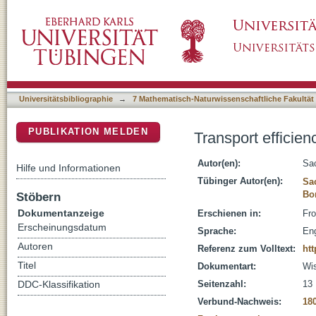
Transport efficiency and dynamics of hydraul
DSpace Repositorium (Manakin basiert)
Universitätsbibliographie
→
7 Mathematisch-Naturwissenschaftliche Fakultät
PUBLIKATION MELDEN
Transport efficie
Autor(en):
Sac
Hilfe und Informationen
Tübinger Autor(en):
Sac
Bo
Stöbern
Dokumentanzeige
Erschienen in:
Fro
Erscheinungsdatum
Sprache:
Eng
Autoren
Referenz zum Volltext:
htt
Titel
Dokumentart:
Wis
Seitenzahl:
13
DDC-Klassifikation
Verbund-Nachweis:
18