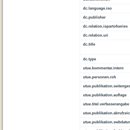
dc.language.iso
dc.publisher
dc.relation.ispartofseries
dc.relation.uri
dc.title
dc.type
utue.kommentar.intern
utue.personen.roh
utue.publikation.seitenge
utue.publikation.auflage
utue.titel.verfasserangabe
utue.publikation.abrufzei
utue.publikation.swbdat