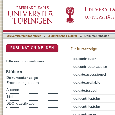
Luftkrieg und Recht : zur historischen Rolle
DSpace Repositorium (Manakin basiert)
Luftkriegsführung
Universitätsbibliographie
→
3 Juristische Fakultät
→
Dokumentanzeige
PUBLIKATION MELDEN
Zur Kurzanzeige
dc.contributor
Hilfe und Informationen
dc.contributor.author
Stöbern
dc.date.accessioned
Dokumentanzeige
dc.date.available
Erscheinungsdatum
Autoren
dc.date.issued
Titel
dc.identifier.isbn
DDC-Klassifikation
dc.identifier.isbn
dc.identifier.uri