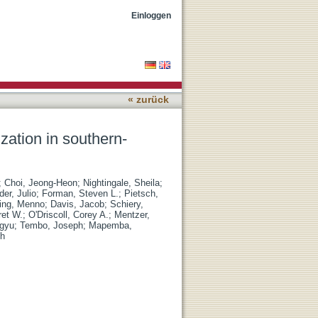
frica
Einloggen
« zurück
ation in southern-
;
Choi, Jeong-Heon
;
Nightingale, Sheila
;
er, Julio
;
Forman, Steven L.
;
Pietsch,
ing, Menno
;
Davis, Jacob
;
Schiery,
ret W.
;
O'Driscoll, Corey A.
;
Mentzer,
ngyu
;
Tembo, Joseph
;
Mapemba,
th