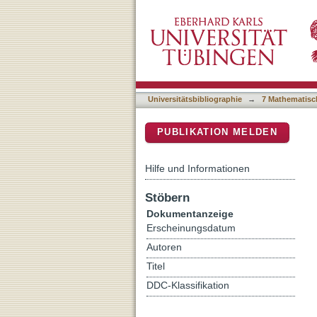
Early human impacts and e
DSpace Repositorium (Manakin b
Universitätsbibliographie
→
7 Mathematisc
PUBLIKATION MELDEN
Hilfe und Informationen
Stöbern
Dokumentanzeige
Erscheinungsdatum
Autoren
Titel
DDC-Klassifikation