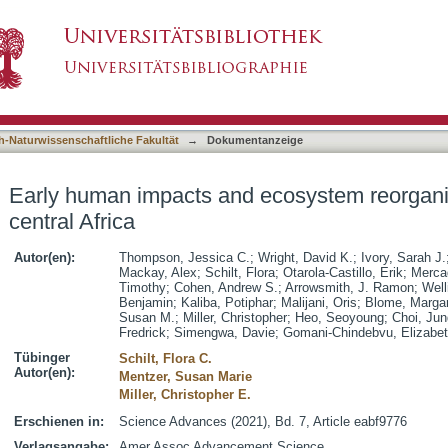
cosystem reorganization in southern-central A
asiert)
h-Naturwissenschaftliche Fakultät
→
Dokumentanzeige
Early human impacts and ecosystem reorganiz
central Africa
Autor(en):
Thompson, Jessica C.
;
Wright, David K.
;
Ivory, Sarah J.
Mackay, Alex
;
Schilt, Flora
;
Otarola-Castillo, Erik
;
Mercad
Timothy
;
Cohen, Andrew S.
;
Arrowsmith, J. Ramon
;
Well
Benjamin
;
Kaliba, Potiphar
;
Malijani, Oris
;
Blome, Marga
Susan M.
;
Miller, Christopher
;
Heo, Seoyoung
;
Choi, Ju
Fredrick
;
Simengwa, Davie
;
Gomani-Chindebvu, Elizabe
Tübinger
Schilt, Flora C.
Autor(en):
Mentzer, Susan Marie
Miller, Christopher E.
Erschienen in:
Science Advances (2021), Bd. 7, Article eabf9776
Verlagsangabe:
Amer Assoc Advancement Science