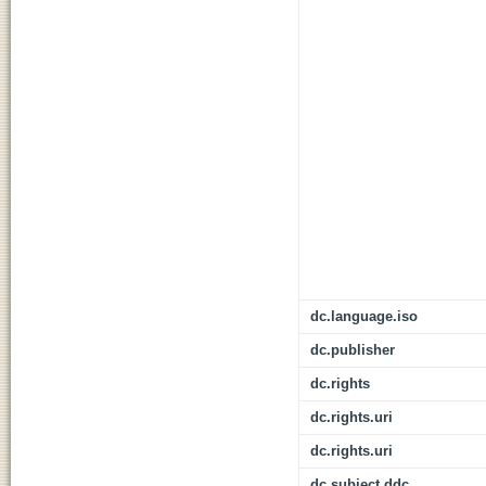
dc.language.iso
dc.publisher
dc.rights
dc.rights.uri
dc.rights.uri
dc.subject.ddc