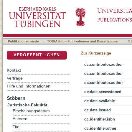
Sicherheit ist machbar! Das Heidelberger Aud
DSpace Repositorium (Manakin basiert)
Kommunalen Kriminalprävention in Pforzhei
Publikationsdienste
→
TOBIAS-lib - Publikationen und Dissertationen
→
3 
Zur Kurzanzeige
VERÖFFENTLICHEN
dc.contributor.author
Kontakt
dc.contributor.author
Verträge
dc.contributor.author
Hilfe und Informationen
dc.date.accessioned
Stöbern
dc.date.available
Juristische Fakultät
dc.date.issued
Erscheinungsdatum
Autoren
dc.identifier.isbn
Titel
dc.identifier.other