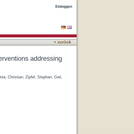
elated impulsivity? A
Einloggen
« zurück
erventions addressing
nia, Christian
;
Zipfel, Stephan
;
Giel,