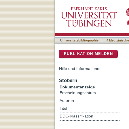
Can we change binge eatin
DSpace Repositorium (Manakin b
systematic review
Universitätsbibliographie
→
4 Medizinische
PUBLIKATION MELDEN
Hilfe und Informationen
Stöbern
Dokumentanzeige
Erscheinungsdatum
Autoren
Titel
DDC-Klassifikation