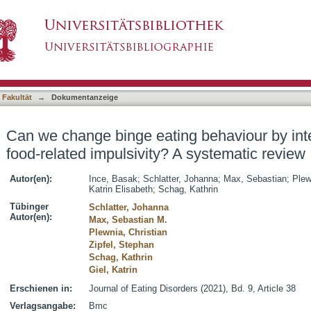
g behaviour by interventions addressing food-r
asiert)
 Fakultät
→
Dokumentanzeige
Can we change binge eating behaviour by int
food-related impulsivity? A systematic review
Autor(en):
Ince, Basak
;
Schlatter, Johanna
;
Max, Sebastian
;
Plew
Katrin Elisabeth
;
Schag, Kathrin
Tübinger
Schlatter, Johanna
Autor(en):
Max, Sebastian M.
Plewnia, Christian
Zipfel, Stephan
Schag, Kathrin
Giel, Katrin
Erschienen in:
Journal of Eating Disorders (2021), Bd. 9, Article 38
Verlagsangabe:
Bmc