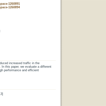
dspace-1260891
dspace-1260894
t
duced increased trafﬁc in the
In this paper, we evaluate a different
high performance and efﬁcient
3]