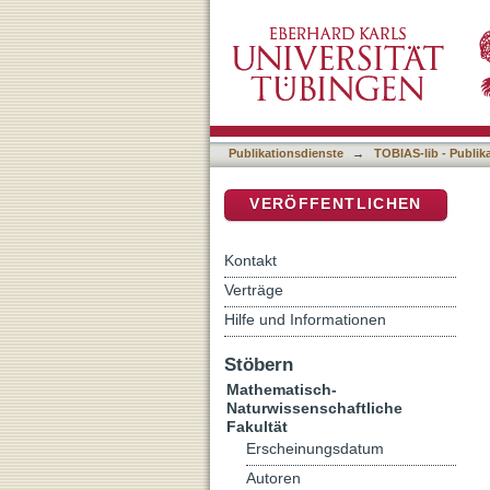
Procedure-based Function
DSpace Repositorium (Manakin b
Publikationsdienste
→
TOBIAS-lib - Publik
VERÖFFENTLICHEN
Kontakt
Verträge
Hilfe und Informationen
Stöbern
Mathematisch-
Naturwissenschaftliche
Fakultät
Erscheinungsdatum
Autoren