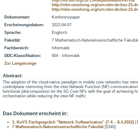
http://dx.doi.org/10.15496/publikation-67452
http://nbn-resolving.org/urn:nbn:de:bsz:21-
http://nbn-resolving.org/urn:nbn:de:bsz:21-
Dokumentart:
Konferenzpaper
Erscheinungsdatum:
2022-04-07
Sprache:
Englisch
Fakultät:
7 Mathematisch-Naturwissenschaftliche Fakultä
Fachbereich:
Informatik
DDC-Klassifikation:
004 - Informatik
Zur Langanzeige
Abstract:
The adoption of the cloud-native paradigm in mobile core networks has intro
controlplane stemming from the inter-Network Function (NF) communication. 
functional (de)composition for the 5G Core NFs with the goal of achieving 
orchestration while reducing the inter-NF trafﬁc.
Das Dokument erscheint in:
3. KuVS Fachgespräch "Network Softwarization" (7.4. - 8.4.2022)
[1
7 Mathematisch-Naturwissenschaftliche Fakultät
[5345]