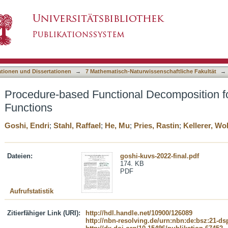
al Decomposition for 5G Core Network Functi
asiert)
ationen und Dissertationen
→
7 Mathematisch-Naturwissenschaftliche Fakultät
→
Procedure-based Functional Decomposition f
Functions
Goshi, Endri
;
Stahl, Raffael
;
He, Mu
;
Pries, Rastin
;
Kellerer, Wo
Dateien:
goshi-kuvs-2022-final.pdf
174. KB
PDF
Aufrufstatistik
Zitierfähiger Link (URI):
http://hdl.handle.net/10900/126089
http://nbn-resolving.de/urn:nbn:de:bsz:21-d