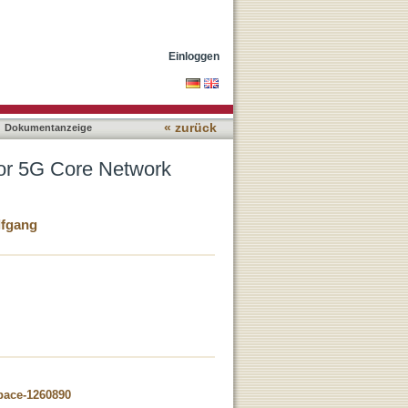
ons
Einloggen
« zurück
Dokumentanzeige
or 5G Core Network
lfgang
space-1260890