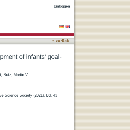
ictive gaze
Einloggen
« zurück
pment of infants' goal-
t
;
Butz, Martin V.
ive Science Society (2021), Bd. 43