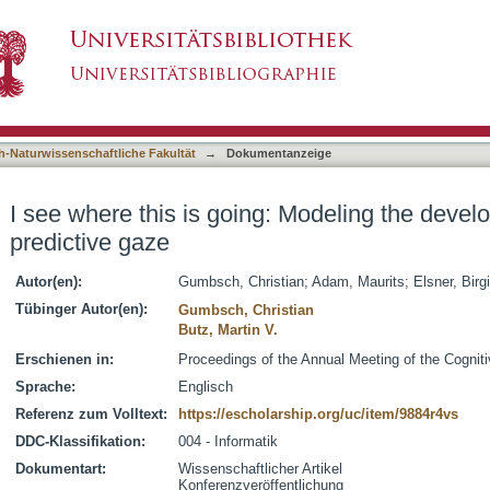
 Modeling the development of infants' goal-pred
asiert)
h-Naturwissenschaftliche Fakultät
→
Dokumentanzeige
I see where this is going: Modeling the develo
predictive gaze
Autor(en):
Gumbsch, Christian
;
Adam, Maurits
;
Elsner, Birgi
Tübinger Autor(en):
Gumbsch, Christian
Butz, Martin V.
Erschienen in:
Proceedings of the Annual Meeting of the Cognit
Sprache:
Englisch
Referenz zum Volltext:
https://escholarship.org/uc/item/9884r4vs
DDC-Klassifikation:
004 - Informatik
Dokumentart:
Wissenschaftlicher Artikel
Konferenzveröffentlichung