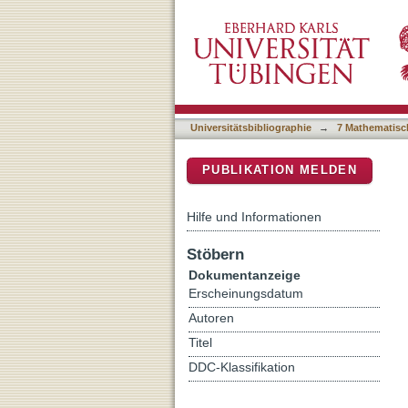
I see where this is going:
DSpace Repositorium (Manakin b
Universitätsbibliographie
→
7 Mathematisc
PUBLIKATION MELDEN
Hilfe und Informationen
Stöbern
Dokumentanzeige
Erscheinungsdatum
Autoren
Titel
DDC-Klassifikation