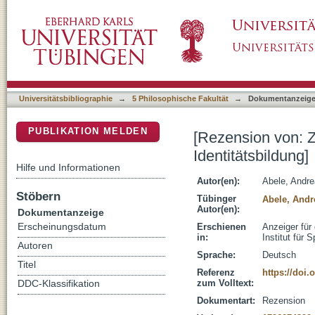
[Rezension von: Zwischen Alltagskommunikatio
DSpace Repositorium (Manakin basiert)
Universitätsbibliographie
→
5 Philosophische Fakultät
→
Dokumentanzeig
PUBLIKATION MELDEN
[Rezension von: Z
Identitätsbildung]
Hilfe und Informationen
Autor(en):
Abele, Andr
Stöbern
Tübinger
Abele, Andr
Autor(en):
Dokumentanzeige
Erscheinungsdatum
Erschienen
Anzeiger für
in:
Institut für 
Autoren
Sprache:
Deutsch
Titel
Referenz
https://doi.
zum Volltext:
DDC-Klassifikation
Dokumentart:
Rezension