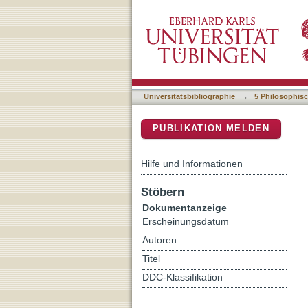
Das Ideal ärztlicher Vigil
DSpace Repositorium (Manakin b
Universitätsbibliographie
→
5 Philosophisc
PUBLIKATION MELDEN
Hilfe und Informationen
Stöbern
Dokumentanzeige
Erscheinungsdatum
Autoren
Titel
DDC-Klassifikation