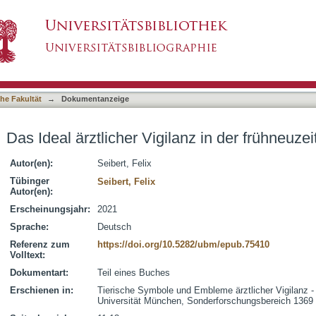
anz in der frühneuzeitlichen Emblematik
asiert)
he Fakultät
→
Dokumentanzeige
Das Ideal ärztlicher Vigilanz in der frühneuze
Autor(en):
Seibert, Felix
Tübinger
Seibert, Felix
Autor(en):
Erscheinungsjahr:
2021
Sprache:
Deutsch
Referenz zum
https://doi.org/10.5282/ubm/epub.75410
Volltext:
Dokumentart:
Teil eines Buches
Erschienen in:
Tierische Symbole und Embleme ärztlicher Vigilanz 
Universität München, Sonderforschungsbereich 1369 '