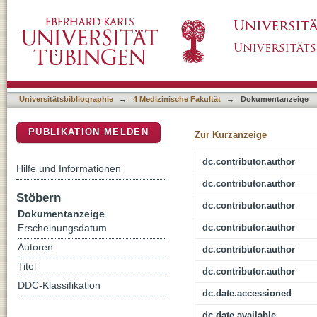
Is it Safe for Patients with Left Ventricular
DSpace Repositorium (Manakin basiert)
Universitätsbibliographie
→
4 Medizinische Fakultät
→
Dokumentanzeige
PUBLIKATION MELDEN
Zur Kurzanzeige
dc.contributor.author
Hilfe und Informationen
dc.contributor.author
Stöbern
dc.contributor.author
Dokumentanzeige
dc.contributor.author
Erscheinungsdatum
Autoren
dc.contributor.author
Titel
dc.contributor.author
DDC-Klassifikation
dc.date.accessioned
dc.date.available