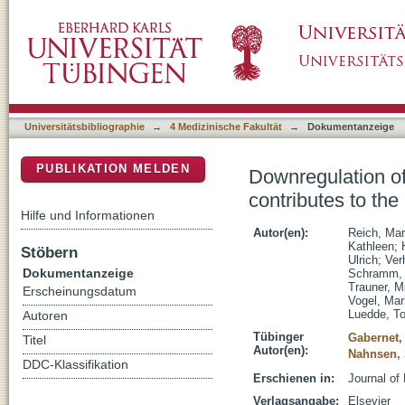
Downregulation of TGR5 (GPBAR1) in biliary e
DSpace Repositorium (Manakin basiert)
sclerosing cholangitis
Universitätsbibliographie
→
4 Medizinische Fakultät
→
Dokumentanzeige
PUBLIKATION MELDEN
Downregulation of
contributes to the
Hilfe und Informationen
Autor(en):
Reich, Mar
Kathleen
;
Stöbern
Ulrich
;
Ver
Dokumentanzeige
Schramm, 
Trauner, M
Erscheinungsdatum
Vogel, Mar
Luedde, T
Autoren
Tübinger
Gabernet,
Titel
Autor(en):
Nahnsen,
DDC-Klassifikation
Erschienen in:
Journal of
Verlagsangabe:
Elsevier