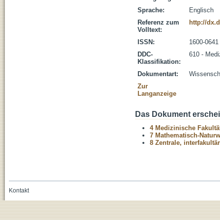
Sprache:
Englisch
Referenz zum
http://dx.
Volltext:
ISSN:
1600-0641
DDC-
610 - Medi
Klassifikation:
Dokumentart:
Wissenscha
Zur
Langanzeige
Das Dokument erschein
4 Medizinische Fakultä
7 Mathematisch-Naturwi
8 Zentrale, interfakult
Kontakt