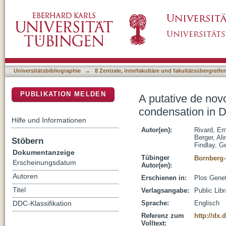
A putative de novo evolved gene required fo
DSpace Repositorium (Manakin basiert)
melanogaster
Universitätsbibliographie
→
8 Zentrale, interfakultäre und fakultätsübergreif
PUBLIKATION MELDEN
A putative de nov
condensation in 
Hilfe und Informationen
Autor(en):
Rivard, Em
Berger, Ali
Stöbern
Findlay, G
Dokumentanzeige
Tübinger
Bornberg-
Erscheinungsdatum
Autor(en):
Autoren
Erschienen in:
Plos Genet
Titel
Verlagsangabe:
Public Lib
Sprache:
Englisch
DDC-Klassifikation
Referenz zum
http://dx.
Volltext: