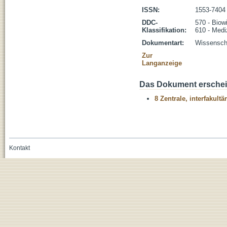
ISSN:
1553-7404
DDC-
570 - Biow
Klassifikation:
610 - Medi
Dokumentart:
Wissenscha
Zur
Langanzeige
Das Dokument erschein
8 Zentrale, interfakult
Kontakt