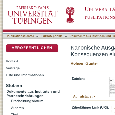
Kanonische Ausgabe und neutestamentliche 
DSpace Repositorium (Manakin basiert)
textgeschichtlichen These
Publikationsdienste
→
TOBIAS-portale
→
Dokumente aus Instituten und Pa
Kanonische Ausga
VERÖFFENTLICHEN
Konsequenzen ein
Kontakt
Röhser, Günter
Verträge
Hilfe und Informationen
Dateien:
Stöbern
Dokumente aus Instituten und
Partnereinrichtungen
Aufrufstatistik
Erscheinungsdatum
Zitierfähiger Link (URI):
ht
Autoren
ht
Titel