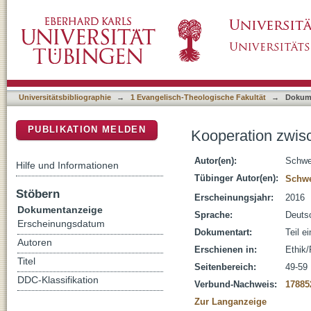
Kooperation zwischen Ethik/Philosophie und
DSpace Repositorium (Manakin basiert)
Universitätsbibliographie
→
1 Evangelisch-Theologische Fakultät
→
Dokum
PUBLIKATION MELDEN
Kooperation zwisc
Autor(en):
Schwei
Hilfe und Informationen
Tübinger Autor(en):
Schwe
Stöbern
Erscheinungsjahr:
2016
Dokumentanzeige
Sprache:
Deuts
Erscheinungsdatum
Dokumentart:
Teil e
Autoren
Erschienen in:
Ethik/
Titel
Seitenbereich:
49-59
DDC-Klassifikation
Verbund-Nachweis:
17885
Zur Langanzeige