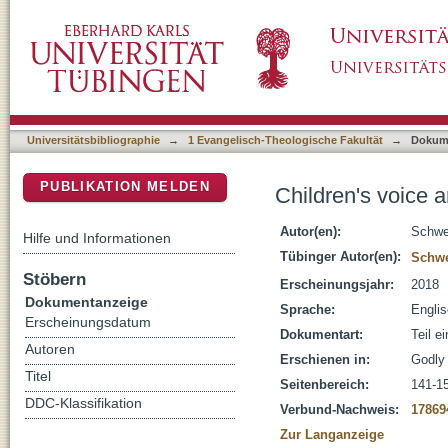
Children's voice and theology : godly play in
DSpace Repositorium (Manakin basiert)
Universitätsbibliographie
→
1 Evangelisch-Theologische Fakultät
→
Dokum
PUBLIKATION MELDEN
Children's voice a
Autor(en):
Schwei
Hilfe und Informationen
Tübinger Autor(en):
Schwe
Stöbern
Erscheinungsjahr:
2018
Dokumentanzeige
Sprache:
Engli
Erscheinungsdatum
Dokumentart:
Teil e
Autoren
Erschienen in:
Godly
Titel
Seitenbereich:
141-1
DDC-Klassifikation
Verbund-Nachweis:
17869
Zur Langanzeige