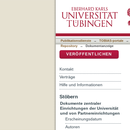
Pleíōn chrónos toi͂s kátō
DSpace Repositorium (Manakin b
Publikationsdienste
→
TOBIAS-portale
→
Repository
→
Dokumentanzeige
VERÖFFENTLICHEN
Kontakt
Verträge
Hilfe und Informationen
Stöbern
Dokumente zentraler
Einrichtungen der Universität
und von Partnereinrichtungen
Erscheinungsdatum
Autoren