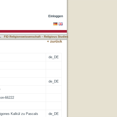
Einloggen
→
FID Religionswissenschaft – Religious Studies
« zurück
de_DE
de_DE
9
tion-66222
tigones Kalkül zu Pascals
de_DE