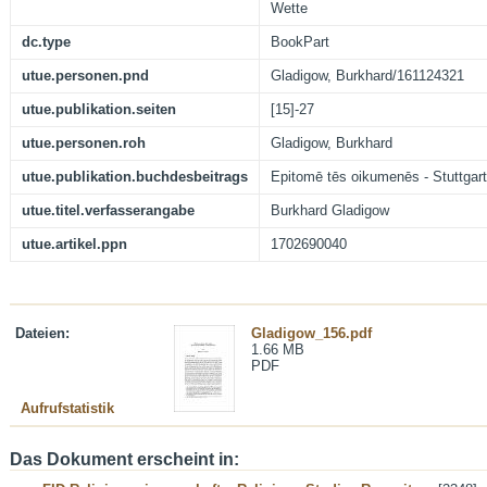
Wette
dc.type
BookPart
utue.personen.pnd
Gladigow, Burkhard/161124321
utue.publikation.seiten
[15]-27
utue.personen.roh
Gladigow, Burkhard
utue.publikation.buchdesbeitrags
Epitomē tēs oikumenēs - Stuttgart
utue.titel.verfasserangabe
Burkhard Gladigow
utue.artikel.ppn
1702690040
Dateien:
Gladigow_156.pdf
1.66 MB
PDF
Aufrufstatistik
Das Dokument erscheint in: