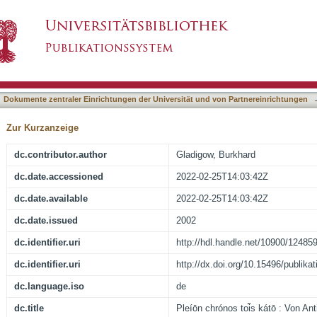
 : Von Antigones Kalkül zu Pascals Wette
asiert)
Dokumente zentraler Einrichtungen der Universität und von Partnereinrichtungen
Zur Kurzanzeige
dc.contributor.author
Gladigow, Burkhard
dc.date.accessioned
2022-02-25T14:03:42Z
dc.date.available
2022-02-25T14:03:42Z
dc.date.issued
2002
dc.identifier.uri
http://hdl.handle.net/10900/12485
dc.identifier.uri
http://dx.doi.org/10.15496/publika
dc.language.iso
de
dc.title
Pleíōn chrónos toi͂s kátō : Von An