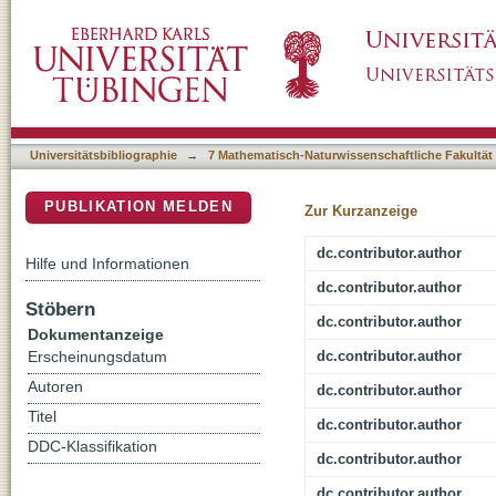
Analysis of genomic DNA from medieval plagu
DSpace Repositorium (Manakin basiert)
pestis on human immunity genes
Universitätsbibliographie
→
7 Mathematisch-Naturwissenschaftliche Fakultät
PUBLIKATION MELDEN
Zur Kurzanzeige
dc.contributor.author
Hilfe und Informationen
dc.contributor.author
Stöbern
dc.contributor.author
Dokumentanzeige
dc.contributor.author
Erscheinungsdatum
Autoren
dc.contributor.author
Titel
dc.contributor.author
DDC-Klassifikation
dc.contributor.author
dc.contributor.author