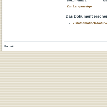
Dokumentart:
Wis
Zur Langanzeige
Das Dokument erschein
7 Mathematisch-Naturwi
Kontakt