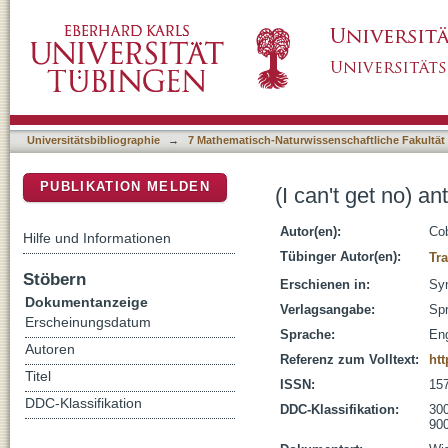
(I can't get no) antisatisfaction
DSpace Repositorium (Manakin basiert)
Universitätsbibliographie
→
7 Mathematisch-Naturwissenschaftliche Fakultät
PUBLIKATION MELDEN
(I can't get no) an
Autor(en):
Cob
Hilfe und Informationen
Tübinger Autor(en):
Tr
Stöbern
Erschienen in:
Syn
Dokumentanzeige
Verlagsangabe:
Spr
Erscheinungsdatum
Sprache:
Eng
Autoren
Referenz zum Volltext:
htt
Titel
ISSN:
15
DDC-Klassifikation
DDC-Klassifikation:
300
900