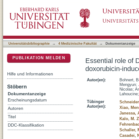
Essential role of DNA-PKcs and plasminogen
DSpace Repositorium (Manakin basiert)
glomerular injury in mice
Universitätsbibliographie
→
4 Medizinische Fakultät
→
Dokumentanzeige
PUBLIKATION MELDEN
Essential role of
doxorubicin-induc
Hilfe und Informationen
Autor(en):
Bohnert, B
Mengyun
;
Stöbern
Nicolas
;
Am
Dokumentanzeige
Lahoucine
Erscheinungsdatum
Tübinger
Schneider
Autor(en):
Xiao, Me
Autoren
Janessa, 
Titel
Kalo, M. 
Fehrenbach
DDC-Klassifikation
Schaller, 
Casadei, 