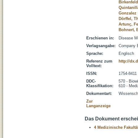
Birkenfeld
Quintanill
Gonzalez 
Dörffel, 
Artunç, F
Bohnert, 
Erschienen in:
Disease Mo
Verlagsangabe:
Company Bi
Sprache:
Englisch
Referenz zum
http://dx
Volltext:
ISSN:
1754-8411
DDC-
570 - Biow
Klassifikation:
610 - Medi
Dokumentart:
Wissenscha
Zur
Langanzeige
Das Dokument erschein
4 Medizinische Fakultä