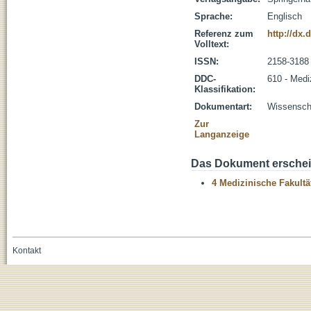
Sprache:
Englisch
Referenz zum
http://dx.
Volltext:
ISSN:
2158-3188
DDC-
610 - Medi
Klassifikation:
Dokumentart:
Wissenscha
Zur
Langanzeige
Das Dokument erschein
4 Medizinische Fakultä
Kontakt