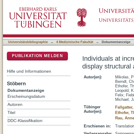
Individuals at increased risk for development o
DSpace Repositorium (Manakin basiert)
similar to people with manifest disease
Universitätsbibliographie
→
4 Medizinische Fakultät
→
Dokumentanzeige
PUBLIKATION MELDEN
Individuals at inc
display structural
Hilfe und Informationen
Autor(en):
Mikolas, P
Berndt, Chr
Stöbern
Ethofer, 
Dokumentanzeige
Leopold, K
Felix
;
Fieb
Erscheinungsdatum
Michael
;
J
Autoren
Tübinger
Fallgatter
Autor(en):
Titel
Ethofer, 
Rau, Anne
DDC-Klassifikation
Erschienen in:
Translation
Verlagsangabe:
Springerna