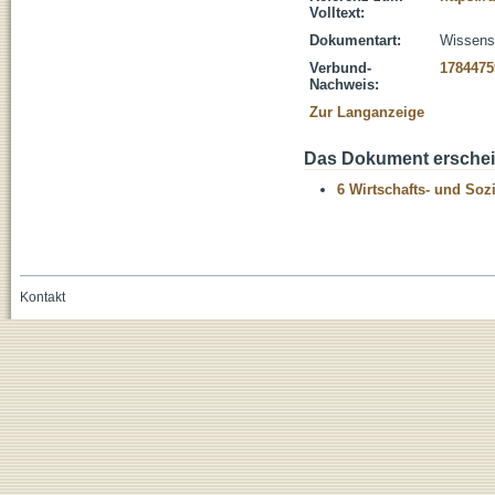
Volltext:
Dokumentart:
Wissensc
Verbund-
1784475
Nachweis:
Zur Langanzeige
Das Dokument erschein
6 Wirtschafts- und Soz
Kontakt