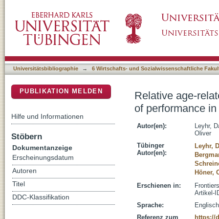
Relative age-related biases in objective and
DSpace Repositorium (Manakin basiert)
youth soccer players
Universitätsbibliographie
→
6 Wirtschafts- und Sozialwissenschaftliche Fakul
PUBLIKATION MELDEN
Relative age-rela
of performance in
Hilfe und Informationen
Autor(en):
Leyhr, D
Oliver
Stöbern
Tübinger
Leyhr, D
Dokumentanzeige
Autor(en):
Bergma
Erscheinungsdatum
Schrein
Autoren
Höner, O
Titel
Erschienen in:
Frontier
Artikel-
DDC-Klassifikation
Sprache:
Englisch
Referenz zum
https://