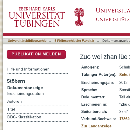
Zuo wei zhan lüe xing qun ti de xian xiang g
DSpace Repositorium (Manakin basiert)
Universitätsbibliographie
→
5 Philosophische Fakultät
→
Dokumentanzeig
PUBLIKATION MELDEN
Zuo wei zhan lüe 
Autor(en):
Schub
Hilfe und Informationen
Tübinger Autor(en):
Schub
Stöbern
Erscheinungsjahr:
2013
Dokumentanzeige
Sprache:
Sonst
Erscheinungsdatum
Dokumentart:
Teil e
Autoren
Erschienen in:
"Zhu d
Titel
Seitenbereich:
27-64
DDC-Klassifikation
Verbund-Nachweis:
17864
Zur Langanzeige