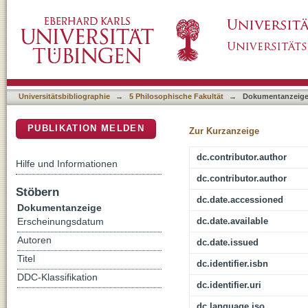
Assessing the presidency of Ma Ying-jiu in T
DSpace Repositorium (Manakin basiert)
Universitätsbibliographie
→
5 Philosophische Fakultät
→
Dokumentanzeig
PUBLIKATION MELDEN
Zur Kurzanzeige
dc.contributor.author
Hilfe und Informationen
dc.contributor.author
Stöbern
dc.date.accessioned
Dokumentanzeige
dc.date.available
Erscheinungsdatum
Autoren
dc.date.issued
Titel
dc.identifier.isbn
DDC-Klassifikation
dc.identifier.uri
dc.language.iso