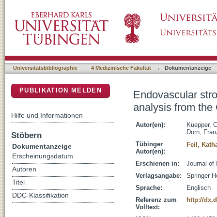
Endovascular stroke treatment in orally anti
DSpace Repositorium (Manakin basiert)
Stroke Registry-Endovascular Treatment
Universitätsbibliographie
→
4 Medizinische Fakultät
→
Dokumentanzeige
PUBLIKATION MELDEN
Endovascular strok
analysis from th
Hilfe und Informationen
Autor(en):
Kuepper, 
Dorn, Fran
Stöbern
Tübinger
Feil, Kath
Dokumentanzeige
Autor(en):
Erscheinungsdatum
Erschienen in:
Journal of
Autoren
Verlagsangabe:
Springer H
Titel
Sprache:
Englisch
DDC-Klassifikation
Referenz zum
http://dx.
Volltext: