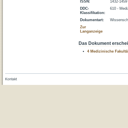
ISSN:
1432-1459
DDC-
610 - Medi
Klassifikation:
Dokumentart:
Wissenscha
Zur
Langanzeige
Das Dokument erschein
4 Medizinische Fakultä
Kontakt