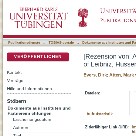
[Rezension von: Atten, Mark van, 1973-, Essa
DSpace Repositorium (Manakin basiert)
Brouwer]
Publikationsdienste
→
TOBIAS-portale
→
Dokumente aus Instituten und Pa
[Rezension von: A
VERÖFFENTLICHEN
of Leibniz, Husse
Kontakt
Evers, Dirk
;
Atten, Mark 
Verträge
Hilfe und Informationen
Dateien:
Stöbern
Dokumente aus Instituten und
Partnereinrichtungen
Aufrufstatistik
Erscheinungsdatum
Zitierfähiger Link (URI):
ht
Autoren
ht
Titel