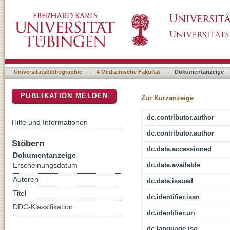
Transmission of Cryptosporidium Species A
DSpace Repositorium (Manakin basiert)
Sub-Saharan Africa: A Multicountry Study
Universitätsbibliographie
→
4 Medizinische Fakultät
→
Dokumentanzeige
PUBLIKATION MELDEN
Zur Kurzanzeige
dc.contributor.author
Hilfe und Informationen
dc.contributor.author
Stöbern
dc.date.accessioned
Dokumentanzeige
dc.date.available
Erscheinungsdatum
Autoren
dc.date.issued
Titel
dc.identifier.issn
DDC-Klassifikation
dc.identifier.uri
dc.language.iso