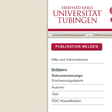
Jaw Periosteum-Derived 
DSpace Repositorium (Manakin b
Polarization
Universitätsbibliographie
→
4 Medizinische
PUBLIKATION MELDEN
Hilfe und Informationen
Stöbern
Dokumentanzeige
Erscheinungsdatum
Autoren
Titel
DDC-Klassifikation