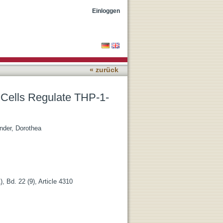
ived Macrophage
Einloggen
« zurück
Cells Regulate THP-1-
nder, Dorothea
, Bd. 22 (9), Article 4310