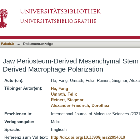
Mesenchymal Stem Cells Regulate THP-1-Der
asiert)
 Fakultät
→
Dokumentanzeige
Jaw Periosteum-Derived Mesenchymal Stem 
Derived Macrophage Polarization
Autor(en):
He, Fang
;
Umrath, Felix
;
Reinert, Siegmar
;
Alexa
Tübinger Autor(en):
He, Fang
Umrath, Felix
Reinert, Siegmar
Alexander-Friedrich, Dorothea
Erschienen in:
International Journal of Molecular Sciences (2021)
Verlagsangabe:
Mdpi
Sprache:
Englisch
Referenz zum Volltext:
http://dx.doi.org/10.3390/ijms22094310