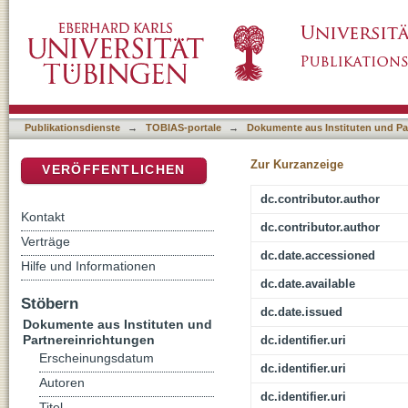
Subjektive Wahrnehmung der Gefahren des in
DSpace Repositorium (Manakin basiert)
Teilergebnisse einer Bürgerbefragung
Publikationsdienste
→
TOBIAS-portale
→
Dokumente aus Instituten und Pa
Zur Kurzanzeige
VERÖFFENTLICHEN
dc.contributor.author
Kontakt
dc.contributor.author
Verträge
dc.date.accessioned
Hilfe und Informationen
dc.date.available
Stöbern
dc.date.issued
Dokumente aus Instituten und
Partnereinrichtungen
dc.identifier.uri
Erscheinungsdatum
dc.identifier.uri
Autoren
dc.identifier.uri
Titel