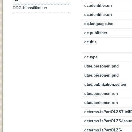
dc.identifier.uri
DDC-Klassifikation
dc.identifier.uri
dc.language.iso
dc.publisher
dc.title
dc.type
utue.personen.pnd
utue.personen.pnd
utue.publikation.seiten
utue.personen.roh
utue.personen.roh
dcterms.isPartOf.ZSTitelI
dcterms.isPartOf.ZS-Issue
dcterms.isPartOf.ZS-