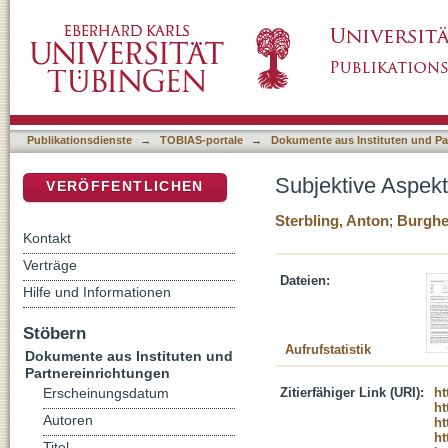
Subjektive Aspekte der Sicherheit und der Le
DSpace Repositorium (Manakin basiert)
Publikationsdienste
→
TOBIAS-portale
→
Dokumente aus Instituten und Pa
Subjektive Aspekt
VERÖFFENTLICHEN
Sterbling, Anton
;
Burghe
Kontakt
Verträge
Dateien:
Hilfe und Informationen
Stöbern
Aufrufstatistik
Dokumente aus Instituten und
Partnereinrichtungen
Zitierfähiger Link (URI):
ht
Erscheinungsdatum
ht
Autoren
ht
ht
Titel