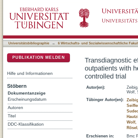
Transdiagnostic efficacy of a group exercise 
DSpace Repositorium (Manakin basiert)
psychiatric disorders: a randomized controlled
Universitätsbibliographie
→
6 Wirtschafts- und Sozialwissenschaftliche Fakul
PUBLIKATION MELDEN
Transdiagnostic ef
outpatients with 
Hilfe und Informationen
controlled trial
Stöbern
Autor(en):
Zeibig
Wolf, 
Dokumentanzeige
Erscheinungsdatum
Tübinger Autor(en):
Zeibi
Seiffe
Autoren
Sudec
Titel
Hautz
Wolf,
DDC-Klassifikation
Rösel
Erschienen in:
Bmc Ps