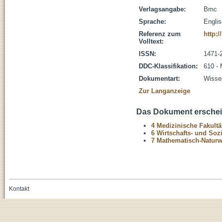
Verlagsangabe:
Bmc
Sprache:
Engli
Referenz zum
http:/
Volltext:
ISSN:
1471-
DDC-Klassifikation:
610 - 
Dokumentart:
Wissen
Zur Langanzeige
Das Dokument erschein
4 Medizinische Fakultä
6 Wirtschafts- und Soz
7 Mathematisch-Naturwi
Kontakt