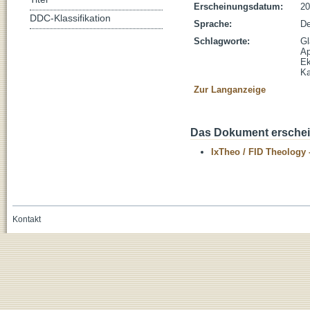
Erscheinungsdatum:
20
DDC-Klassifikation
Sprache:
De
Schlagworte:
Gl
Ap
Ek
Ka
Zur Langanzeige
Das Dokument erschein
IxTheo / FID Theology 
Kontakt