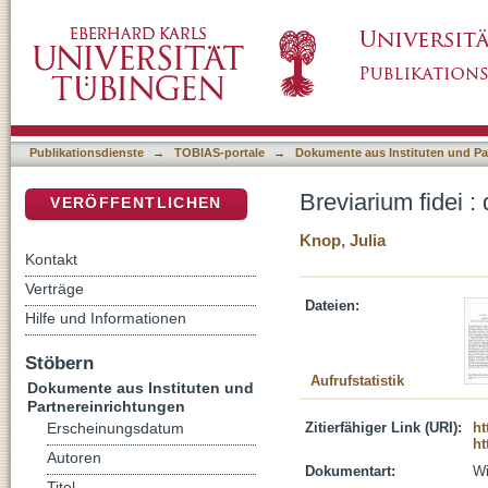
Breviarium fidei : das apostolische Glauben
DSpace Repositorium (Manakin basiert)
Publikationsdienste
→
TOBIAS-portale
→
Dokumente aus Instituten und Pa
Breviarium fidei 
VERÖFFENTLICHEN
Knop, Julia
Kontakt
Verträge
Dateien:
Hilfe und Informationen
Stöbern
Aufrufstatistik
Dokumente aus Instituten und
Partnereinrichtungen
Zitierfähiger Link (URI):
ht
Erscheinungsdatum
ht
Autoren
Dokumentart:
Wi
Titel