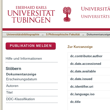
"Unendliche Spur" : Cy Twomblys "Poetik" 
DSpace Repositorium (Manakin basiert)
Universitätsbibliographie
→
5 Philosophische Fakultät
→
Dokumentanzeig
PUBLIKATION MELDEN
Zur Kurzanzeige
dc.contributor.author
Hilfe und Informationen
dc.date.accessioned
Stöbern
dc.date.available
Dokumentanzeige
dc.date.issued
Erscheinungsdatum
Autoren
dc.identifier.uri
Titel
dc.language.iso
DDC-Klassifikation
dc.title