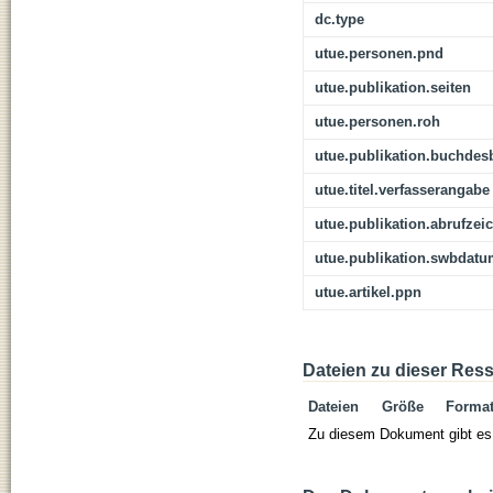
dc.type
utue.personen.pnd
utue.publikation.seiten
utue.personen.roh
utue.publikation.buchdes
utue.titel.verfasserangabe
utue.publikation.abrufzei
utue.publikation.swbdat
utue.artikel.ppn
Dateien zu dieser Res
Dateien
Größe
Forma
Zu diesem Dokument gibt es 