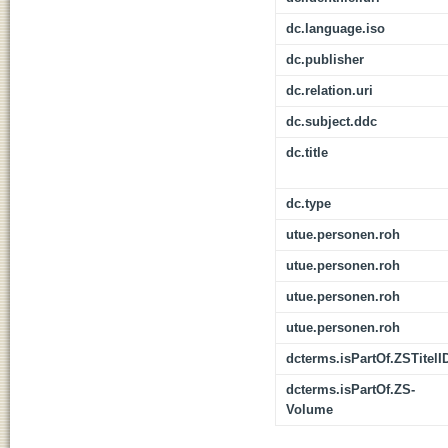
dc.language.iso
dc.publisher
dc.relation.uri
dc.subject.ddc
dc.title
dc.type
utue.personen.roh
utue.personen.roh
utue.personen.roh
utue.personen.roh
dcterms.isPartOf.ZSTitelI
dcterms.isPartOf.ZS-
Volume