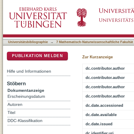
SeaDronesSee: A Maritime Benchmark for D
DSpace Repositorium (Manakin basiert)
Universitätsbibliographie
→
7 Mathematisch-Naturwissenschaftliche Fakultät
PUBLIKATION MELDEN
Zur Kurzanzeige
dc.contributor.author
Hilfe und Informationen
dc.contributor.author
Stöbern
dc.contributor.author
Dokumentanzeige
dc.contributor.author
Erscheinungsdatum
Autoren
dc.date.accessioned
Titel
dc.date.available
DDC-Klassifikation
dc.date.issued
dc.identifier.uri