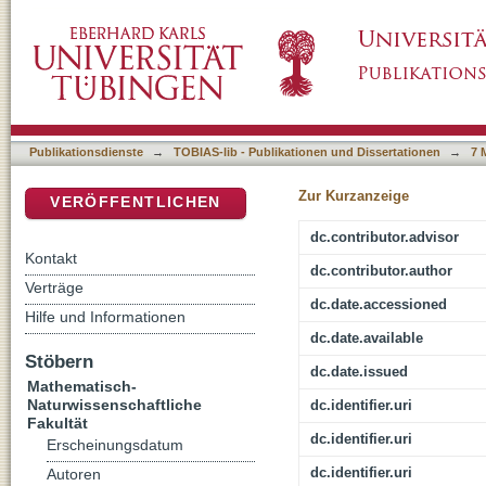
Microbial iron cycling in permafrost peatland
DSpace Repositorium (Manakin basiert)
mobilization and greenhouse gas emissions
Publikationsdienste
→
TOBIAS-lib - Publikationen und Dissertationen
→
7 
Zur Kurzanzeige
VERÖFFENTLICHEN
dc.contributor.advisor
Kontakt
dc.contributor.author
Verträge
dc.date.accessioned
Hilfe und Informationen
dc.date.available
Stöbern
dc.date.issued
Mathematisch-
Naturwissenschaftliche
dc.identifier.uri
Fakultät
dc.identifier.uri
Erscheinungsdatum
dc.identifier.uri
Autoren