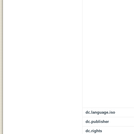
dc.language.iso
dc.publisher
dc.rights