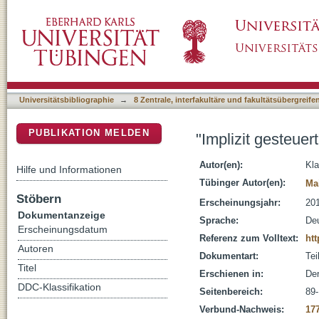
"Implizit gesteuert" : kommunikative Sprachf
DSpace Repositorium (Manakin basiert)
Universitätsbibliographie
→
8 Zentrale, interfakultäre und fakultätsübergreif
PUBLIKATION MELDEN
"Implizit gesteue
Autor(en):
Kl
Hilfe und Informationen
Tübinger Autor(en):
Ma
Stöbern
Erscheinungsjahr:
20
Dokumentanzeige
Sprache:
De
Erscheinungsdatum
Referenz zum Volltext:
htt
Autoren
Dokumentart:
Tei
Titel
Erschienen in:
Der
DDC-Klassifikation
Seitenbereich:
89
Verbund-Nachweis:
17