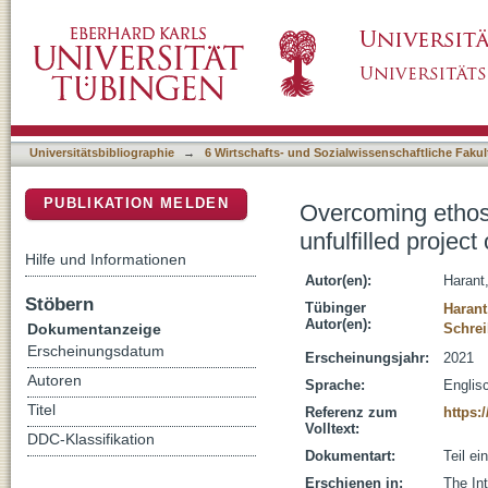
Overcoming ethos-ethics in teacher education?
DSpace Repositorium (Manakin basiert)
pedagogy
Universitätsbibliographie
→
6 Wirtschafts- und Sozialwissenschaftliche Fakul
PUBLIKATION MELDEN
Overcoming ethos-
unfulfilled proje
Hilfe und Informationen
Autor(en):
Harant,
Stöbern
Tübinger
Harant
Autor(en):
Dokumentanzeige
Schrei
Erscheinungsdatum
Erscheinungsjahr:
2021
Autoren
Sprache:
Englis
Titel
Referenz zum
https:
Volltext:
DDC-Klassifikation
Dokumentart:
Teil e
Erschienen in:
The Int