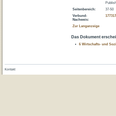
Publis
Seitenbereich:
37-50
Verbund-
17731
Nachweis:
Zur Langanzeige
Das Dokument erschein
6 Wirtschafts- und Soz
Kontakt